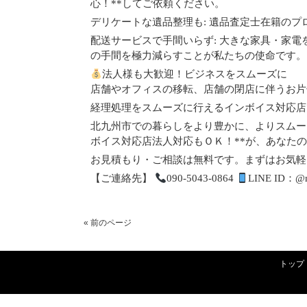
心！**してご依頼ください。
デリケートな遺品整理も: 遺品査定士在籍の
配送サービスで手間いらず: 大きな家具・家電
の手間を極力減らすことが私たちの使命です。
法人様も大歓迎！ビジネスをスムーズに
店舗やオフィスの移転、店舗の閉店に伴うお片
経理処理をスムーズに行えるインボイス対応店
北九州市での暮らしをより豊かに、よりスムーズ
ボイス対応店法人対応もＯＫ！**が、あなた
お見積もり・ご相談は無料です。まずはお気軽
【ご連絡先】
090-5043-0864
LINE ID：@
« 前のページ
トップ