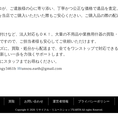
プロが、ご遺族様の心に寄り添い、丁寧かつ公正な価格で遺品を査
を当店でご購入いただいた際もご安心ください。ご購入品の際の配送
付けなど、法人対応もＯＫ！。大量の不用品や業務用什器の買取
ですので、ご担当者様も安心してご依頼いただけます。
に。買取・処分から配送まで、全てをワンストップで対応できる**
の新しい一歩を力強くサポートします。
にスタッフまでお尋ねください。
ngy3461b
unsou.earth@gmail.com
買取
お問い合わせ
運営者情報
プライバシーポリシー
Copyright © 2026 リサイクル・リユースショップEARTH All rights Reserved.