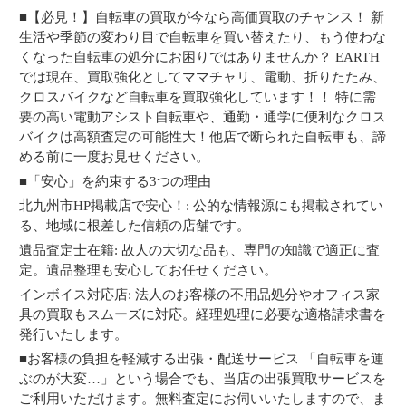
■【必見！】自転車の買取が今なら高価買取のチャンス！ 新
生活や季節の変わり目で自転車を買い替えたり、もう使わな
くなった自転車の処分にお困りではありませんか？ EARTH
では現在、買取強化としてママチャリ、電動、折りたたみ、
クロスバイクなど自転車を買取強化しています！！ 特に需
要の高い電動アシスト自転車や、通勤・通学に便利なクロス
バイクは高額査定の可能性大！他店で断られた自転車も、諦
める前に一度お見せください。
■「安心」を約束する3つの理由
北九州市HP掲載店で安心！: 公的な情報源にも掲載されてい
る、地域に根差した信頼の店舗です。
遺品査定士在籍: 故人の大切な品も、専門の知識で適正に査
定。遺品整理も安心してお任せください。
インボイス対応店: 法人のお客様の不用品処分やオフィス家
具の買取もスムーズに対応。経理処理に必要な適格請求書を
発行いたします。
■お客様の負担を軽減する出張・配送サービス 「自転車を運
ぶのが大変…」という場合でも、当店の出張買取サービスを
ご利用いただけます。無料査定にお伺いいたしますので、ま