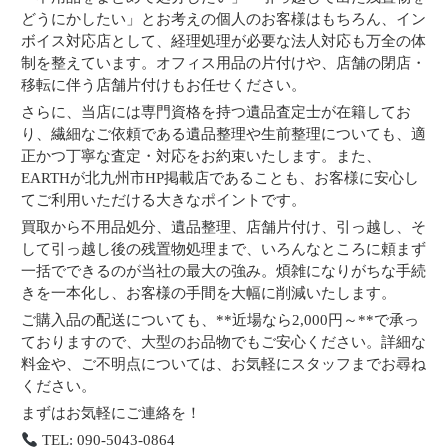
どうにかしたい」とお考えの個人のお客様はもちろん、イン
ボイス対応店として、経理処理が必要な法人対応も万全の体
制を整えています。オフィス用品の片付けや、店舗の閉店・
移転に伴う店舗片付けもお任せください。
さらに、当店には専門資格を持つ遺品査定士が在籍してお
り、繊細なご依頼である遺品整理や生前整理についても、適
正かつ丁寧な査定・対応をお約束いたします。また、
EARTHが北九州市HP掲載店であることも、お客様に安心し
てご利用いただける大きなポイントです。
買取から不用品処分、遺品整理、店舗片付け、引っ越し、そ
して引っ越し後の残置物処理まで、いろんなところに頼まず
一括でできるのが当社の最大の強み。煩雑になりがちな手続
きを一本化し、お客様の手間を大幅に削減いたします。
ご購入品の配送についても、**近場なら2,000円～**で承っ
ておりますので、大型のお品物でもご安心ください。詳細な
料金や、ご不明点については、お気軽にスタッフまでお尋ね
ください。
まずはお気軽にご連絡を！
TEL: 090-5043-0864