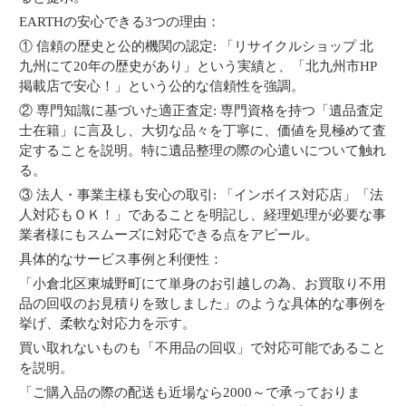
EARTHの安心できる3つの理由：
① 信頼の歴史と公的機関の認定: 「リサイクルショップ 北
九州にて20年の歴史があり」という実績と、「北九州市HP
掲載店で安心！」という公的な信頼性を強調。
② 専門知識に基づいた適正査定: 専門資格を持つ「遺品査定
士在籍」に言及し、大切な品々を丁寧に、価値を見極めて査
定することを説明。特に遺品整理の際の心遣いについて触れ
る。
③ 法人・事業主様も安心の取引: 「インボイス対応店」「法
人対応もＯＫ！」であることを明記し、経理処理が必要な事
業者様にもスムーズに対応できる点をアピール。
具体的なサービス事例と利便性：
「小倉北区東城野町にて単身のお引越しの為、お買取り不用
品の回収のお見積りを致しました」のような具体的な事例を
挙げ、柔軟な対応力を示す。
買い取れないものも「不用品の回収」で対応可能であること
を説明。
「ご購入品の際の配送も近場なら2000～で承っておりま