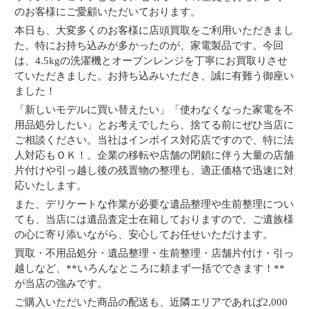
のお客様にご愛顧いただいております。
本日も、大変多くのお客様に店頭買取をご利用いただきまし
た。特にお持ち込みが多かったのが、家電製品です。今回
は、4.5kgの洗濯機とオーブンレンジを丁寧にお買取りさせ
ていただきました。お持ち込みいただき、誠に有難う御座い
ました！
「新しいモデルに買い替えたい」「使わなくなった家電を不
用品処分したい」とお考えでしたら、捨てる前にぜひ当店に
ご相談ください。当社はインボイス対応店ですので、特に法
人対応もＯＫ！。企業の移転や店舗の閉鎖に伴う大量の店舗
片付けや引っ越し後の残置物の整理も、適正価格で迅速に対
応いたします。
また、デリケートな作業が必要な遺品整理や生前整理につい
ても、当店には遺品査定士在籍しておりますので、ご遺族様
の心に寄り添いながら、安心してお任せいただけます。
買取・不用品処分・遺品整理・生前整理・店舗片付け・引っ
越しなど、**いろんなところに頼まず一括でできます！**
が当店の強みです。
ご購入いただいた商品の配送も、近隣エリアであれば2,000