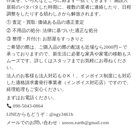
作業を、いろんなところに頼まず一括でできます！ 施設入
居前のバタバタした時期に、複数の業者に連絡したり、日程
調整をしたりする煩わしさから解放されます。
① 査定・買取: 価値ある品の適正査定
② 不用品の処分: 法律に基づいた適正な処分
③ 整理・片付け: お部屋をすっきりと
ご希望の際は、ご購入品の際の配送も近場なら2000円～で
承っておりますので、新生活に必要な家具や家電の移動もス
ムーズです。詳しくはスタッフまでお気軽にお尋ねくださ
い。
法人のお客様も法人対応もＯＫ！。インボイス制度にも対応
した適格請求書発行事業者（インボイス対応店）ですので、
経理処理もご安心ください。
まずはお電話ください。
090-5043-0864
LINEからもどうぞ：@ngy3461b
メールでのお問い合わせ：unsou.earth@gmail.com