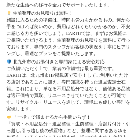
新たな生活への移行を全力でサポートいたします。
生前整理のお見積りは無料！
施設に入るための準備は、時間も労力もかかるもの。何から
手をつければ良いのか、費用はどれくらいかかるのか、不安
に感じる方も多いでしょう。EARTHでは、まずはお気軽に
ご相談いただけるよう、生前整理のお見積りを無料にて行っ
ております。専門のスタッフがお客様の状況を丁寧にヒアリ
ングし、最適なプランをご提案いたします。
北九州市のお墨付きと専門家による安心対応
ご依頼いただく上で、業者の信頼性は最も重要です。
EARTHは、北九州市HP掲載店で安心！してご利用いただけ
る店舗であることに加え、専門知識を持った遺品査定士在
籍。これにより、単なる不用品処分ではなく、価値ある品物
は適正価格で買取、リユースさせていただくことが可能で
す。リサイクル・リユースを通じて、環境にも優しい整理を
実現します。
「一括」で済ませるから手間いらず！
「買取・不用品処分・遺品整理・生前整理・店舗片付け・引
っ越し,引っ越し後の残置物」など、整理に関するあらゆる