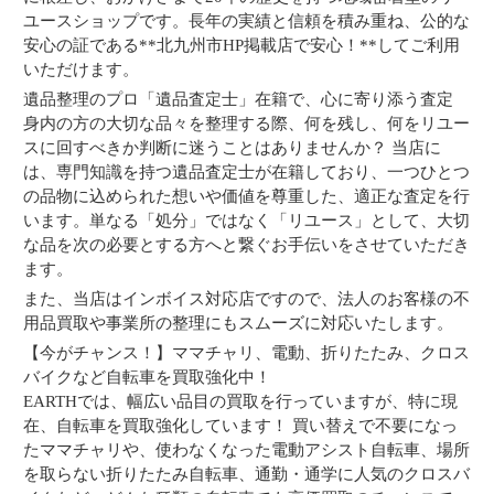
ユースショップです。長年の実績と信頼を積み重ね、公的な
安心の証である**北九州市HP掲載店で安心！**してご利用
いただけます。
遺品整理のプロ「遺品査定士」在籍で、心に寄り添う査定
身内の方の大切な品々を整理する際、何を残し、何をリユー
スに回すべきか判断に迷うことはありませんか？ 当店に
は、専門知識を持つ遺品査定士が在籍しており、一つひとつ
の品物に込められた想いや価値を尊重した、適正な査定を行
います。単なる「処分」ではなく「リユース」として、大切
な品を次の必要とする方へと繋ぐお手伝いをさせていただき
ます。
また、当店はインボイス対応店ですので、法人のお客様の不
用品買取や事業所の整理にもスムーズに対応いたします。
【今がチャンス！】ママチャリ、電動、折りたたみ、クロス
バイクなど自転車を買取強化中！
EARTHでは、幅広い品目の買取を行っていますが、特に現
在、自転車を買取強化しています！ 買い替えで不要になっ
たママチャリや、使わなくなった電動アシスト自転車、場所
を取らない折りたたみ自転車、通勤・通学に人気のクロスバ