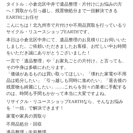
タイトル：小倉北区中井で遺品整理・片付けにお悩みの方
へ！買取から引っ越し、残置物処分まで一括解決できる
EARTHにお任せ
こんにちは！北九州市で片付けや不用品買取を行っているリ
サイクル・リユースショップEARTHです。
本日は小倉北区中井にて、遺品整理のお見積りにお伺いいた
しました。ご依頼いただきましたお客様、お忙しい中お時間
をいただき誠にありがとうございました！
一言で「遺品整理」や「お家丸ごとの片付け」と言っても、
その中身は多岐にわたります。
「価値があるものは買い取ってほしい」「壊れた家電や不用
品は処分したい」「引っ越しも同時に進めたい」「退去後の
残置物も綺麗にしたい」……これらを別々の業者に手配する
のは、時間も手間もかかって本当に大変ですよね。
リサイクル・リユースショップEARTHなら、そんなお悩み
を「一括」で解決できます！
家電や家具の買取り
不用品処分・回収
遺品整理・生前整理