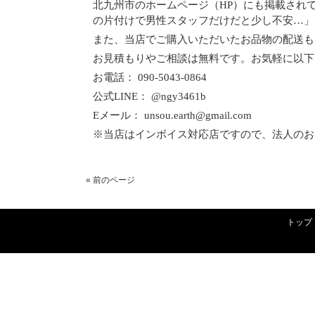
北九州市のホームページ（HP）にも掲載され
の片付けで男性スタッフだけだと少し不安…」
また、当店でご購入いただいたお品物の配送も、
お見積もりやご相談は無料です。お気軽に以下
お電話： 090-5043-0864
公式LINE： @ngy3461b
Eメール： unsou.earth@gmail.com
※当店はインボイス対応店ですので、法人のお
« 前のページ
トップ