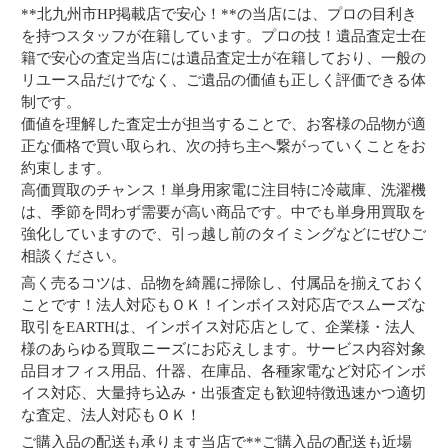
**北九州市HP掲載店で安心！**の当店には、プロの目利き
を持つスタッフが在籍しています。プロの技！遺品査定士在
籍で安心の査定当店には遺品査定士が在籍しており、一般の
リユース品だけでなく、ご遺品の価値も正しく評価できる体
制です。
価値を理解した査定士が担当することで、お客様の品物が適
正な価格で買い取られ、次の持ち主へ繋がっていくことをお
約束します。
高価買取のチャンス！単身用家電に注目特に冷蔵庫、洗濯機
は、季節を問わず需要が高い商品です。中でも単身用買取を
強化していますので、引っ越し前のタイミングなどにぜひご
相談ください。
高く売るコツは、品物を綺麗に掃除し、付属品を揃えておく
ことです！法人対応もＯＫ！インボイス対応店でスムーズな
取引をEARTHは、インボイス対応店として、企業様・法人
様のあらゆる買取ニーズにお応えします。サービス内容対象
品目オフィス用品、什器、在庫品、各種家電など対応インボ
イス対応、大量持ち込み・出張査定も歓迎特徴迅速かつ適切
な査定、法人対応もＯＫ！
ご購入品の配送も承ります当店で**ご購入品の配送も近場