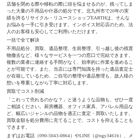
店舗を閉める際や移転の際に頭を悩ませるのが、残ってしま
った大量の不用品や什器の処分です。北九州市で20年の実
績を誇るリサイクル・リユースショップEARTHは、そんな
お悩みを一手に引き受けます。インボイス対応店のため、法
人のお客様も安心してご利用いただけます。
一括で全て解決
不用品処分、買取、遺品整理、生前整理、引っ越し後の残置
物撤去など、様々なサービスを一つの窓口で完結できます。
複数の業者に連絡する手間がなく、効率的に作業を進めるこ
とが可能です。また、当店には専門知識を持った遺品査定士
が在籍しているため、ご自宅の整理や遺品整理も、故人様の
想いを尊重しながら丁寧に対応します。
買取でコスト削減
「これって売れるのかな？」と迷うような品物も、ぜひ一度
ご相談ください。厨房機器、オフィス家具、アパレル用品な
ど、幅広いジャンルの品物を適正に査定・買取いたします。
買取金額を処分費用に充てることで、コストを抑えることも
できます。
まずはお電話（090-5043-0864）やLINE（@ngy3461b）、メ