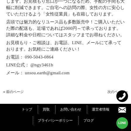
します。お見積もり窓口が一つになるため、手配の手間も大
幅に削減できます。ご自宅への訪問の際、女性の方に安心し
ていただけるよう「女性従業員」も在籍しております。
店頭では魅力的なリユース品も多数販売中！ご購入いただい
た際の配送も、近場であれば2000円～で承っております。
詳細な料金や日程についてはスタッフまでお尋ねください。
お見積もり・ご相談は、お電話、LINE、メールにて承って
おります。お気軽にご連絡ください！
お電話： 090-5043-0864
LINE公式： @ngy3461b
メール： unsou.earth@gmail.com
« 前のページ
次のページ »
トップ
買取
お問い合わせ
運営者情報
プライバシーポリシー
ブログ