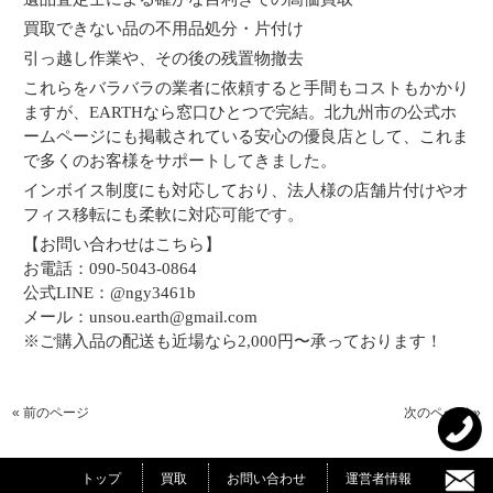
買取できない品の不用品処分・片付け
引っ越し作業や、その後の残置物撤去
これらをバラバラの業者に依頼すると手間もコストもかかり
ますが、EARTHなら窓口ひとつで完結。北九州市の公式ホ
ームページにも掲載されている安心の優良店として、これま
で多くのお客様をサポートしてきました。
インボイス制度にも対応しており、法人様の店舗片付けやオ
フィス移転にも柔軟に対応可能です。
【お問い合わせはこちら】
お電話：090-5043-0864
公式LINE：@ngy3461b
メール：unsou.earth@gmail.com
※ご購入品の配送も近場なら2,000円〜承っております！
« 前のページ
次のページ »
トップ
買取
お問い合わせ
運営者情報