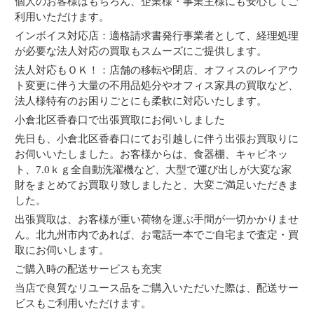
個人のお客様はもちろん、企業様・事業主様にも安心してご
利用いただけます。
インボイス対応店：適格請求書発行事業者として、経理処理
が必要な法人対応の買取もスムーズにご提供します。
法人対応もＯＫ！：店舗の移転や閉店、オフィスのレイアウ
ト変更に伴う大量の不用品処分やオフィス家具の買取など、
法人様特有のお困りごとにも柔軟に対応いたします。
小倉北区香春口で出張買取にお伺いしました
先日も、小倉北区香春口にてお引越しに伴う出張お買取りに
お伺いいたしました。お客様からは、食器棚、キャビネッ
ト、7.0ｋｇ全自動洗濯機など、大型で運び出しが大変な家
財をまとめてお買取り致しましたと、大変ご満足いただきま
した。
出張買取は、お客様が重い荷物を運ぶ手間が一切かかりませ
ん。北九州市内であれば、お電話一本でご自宅まで査定・買
取にお伺いします。
ご購入時の配送サービスも充実
当店で良質なリユース品をご購入いただいた際は、配送サー
ビスもご利用いただけます。