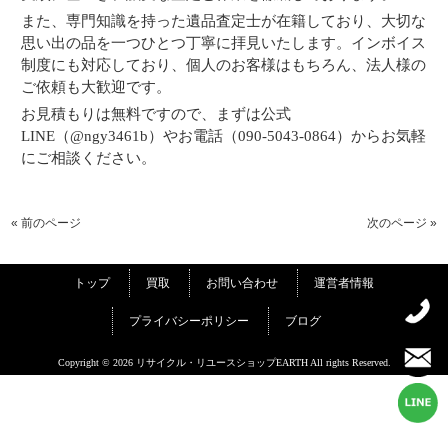
また、専門知識を持った遺品査定士が在籍しており、大切な
思い出の品を一つひとつ丁寧に拝見いたします。インボイス
制度にも対応しており、個人のお客様はもちろん、法人様の
ご依頼も大歓迎です。
お見積もりは無料ですので、まずは公式
LINE（@ngy3461b）やお電話（090-5043-0864）からお気軽
にご相談ください。
« 前のページ
次のページ »
トップ
買取
お問い合わせ
運営者情報
プライバシーポリシー
ブログ
Copyright © 2026 リサイクル・リユースショップEARTH All rights Reserved.