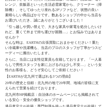
レンジ、炊飯器といった生活必需家電から、クリーナー（掃
除機）、そしてゆったり座れる2Pソファなど、状態の良い
素晴らしい商品ばかりです。数あるショップの中から当店を
お選びいただき、誠にありがとうございました！
「引っ越しや買い替えで、大きな家具や家電を処分したいけ
れど、重くて外まで持ち運びが困難…」とお悩みではありま
せんか？
そんな時は、EARTHの出張買取におまかせください！重た
い冷蔵庫や洗濯機も、当店のプロのスタッフが丁寧かつスピ
ーディーに搬出いたします。
さらに、当店には女性従業員も在籍しております。「一人暮
らしで男性スタッフを家に上げるのは少し不安…」という女
性のお客様も、どうぞ安心してご依頼ください！
【EARTHが北九州で選ばれる3つの理由】
20年の歴史と信頼：北九州の地で20年間、地域の皆様に支
えられて営業を続けております。
北九州市HP掲載店：自治体のホームページにも掲載されて
いる安心・安全の優良ショップです。
遺品査定士が在籍：専門知識を持った遺品査定士が在籍して