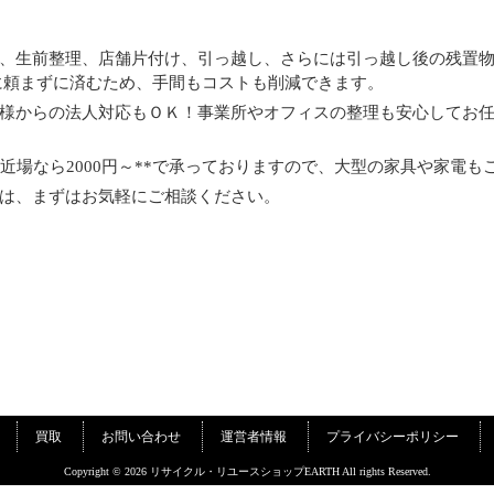
、生前整理、店舗片付け、引っ越し、さらには引っ越し後の残置
ろに頼まずに済むため、手間もコストも削減できます。
様からの法人対応もＯＫ！事業所やオフィスの整理も安心してお
近場なら2000円～**で承っておりますので、大型の家具や家電も
は、まずはお気軽にご相談ください。
買取
お問い合わせ
運営者情報
プライバシーポリシー
Copyright © 2026 リサイクル・リユースショップEARTH All rights Reserved.