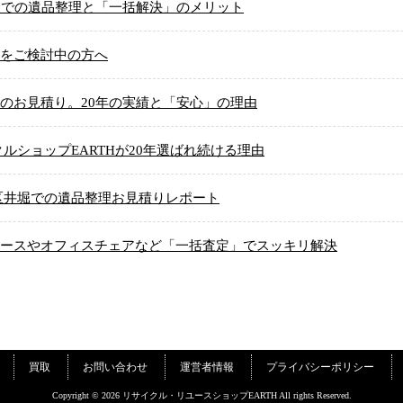
金での遺品整理と「一括解決」のメリット
をご検討中の方へ
のお見積り。20年の実績と「安心」の理由
ルショップEARTHが20年選ばれ続ける理由
区井堀での遺品整理お見積りレポート
ースやオフィスチェアなど「一括査定」でスッキリ解決
買取
お問い合わせ
運営者情報
プライバシーポリシー
Copyright © 2026 リサイクル・リユースショップEARTH All rights Reserved.