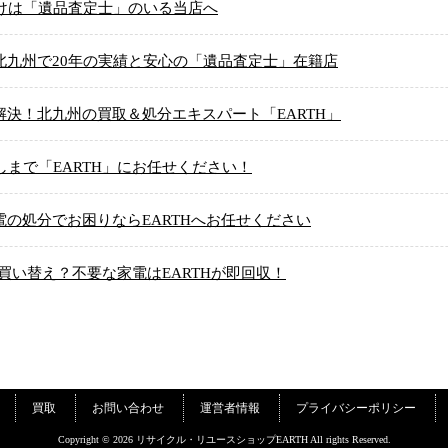
けは「遺品査定士」のいる当店へ
北九州で20年の実績と安心の「遺品査定士」在籍店
決！北九州の買取＆処分エキスパート「EARTH」
しまで「EARTH」にお任せください！
の処分でお困りならEARTHへお任せください
買い替え？不要な家電はEARTHが即回収！
買取
お問い合わせ
運営者情報
プライバシーポリシー
Copyright © 2026 リサイクル・リユースショップEARTH All rights Reserved.