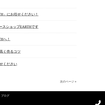
TH」にお任せください！
スショップEARTHです
THへ！
と高く売るコツ
任せください
次のページ »
ブログ